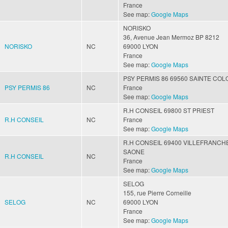
France
See map:
Google Maps
NORISKO
36, Avenue Jean Mermoz
BP 8212
NORISKO
NC
69000
LYON
France
See map:
Google Maps
PSY PERMIS 86
69560
SAINTE COL
PSY PERMIS 86
NC
France
See map:
Google Maps
R.H CONSEIL
69800
ST PRIEST
R.H CONSEIL
NC
France
See map:
Google Maps
R.H CONSEIL
69400
VILLEFRANCH
SAONE
R.H CONSEIL
NC
France
See map:
Google Maps
SELOG
155, rue Pierre Corneille
SELOG
NC
69000
LYON
France
See map:
Google Maps