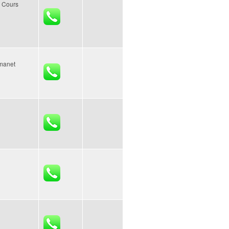
 Cours
omanet