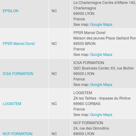
Le Charlemagne Centre d'Affaire
140,
Charlemagne
EPSILON
NC
69000
LYON
France
See map:
Google Maps
FPSR Marcel Doret
Maison des jeunes
Place Gaillard R
FPSR Marcel Doret
NC
69500
BRON
France
See map:
Google Maps
ICSA FORMATION
G2C Business Center, 63, rue Bollier
ICSA FORMATION
NC
69000
LYON
France
See map:
Google Maps
LOGISTEM
ZA les Taillies - Impasse du Rhône
LOGISTEM
NC
69960
CORBAS
France
See map:
Google Maps
NCF FORMATION
24, rue des Girondins
NCF FORMATION
NC
69000
LYON