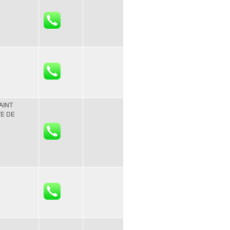
AINT
E DE