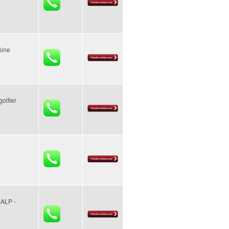
kine
olfier
ALP -