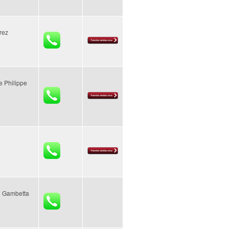
rez
e Philippe
d Gambetta