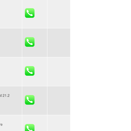
t 21.2
re