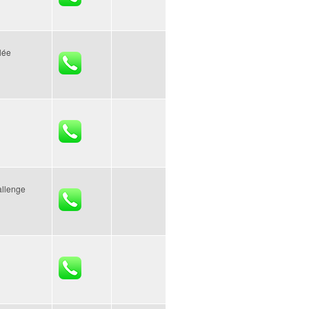
lée
allenge