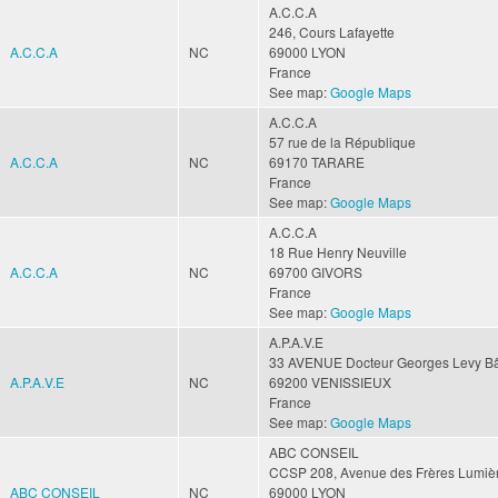
A.C.C.A
246, Cours Lafayette
A.C.C.A
NC
69000
LYON
France
See map:
Google Maps
A.C.C.A
57 rue de la République
A.C.C.A
NC
69170
TARARE
France
See map:
Google Maps
A.C.C.A
18 Rue Henry Neuville
A.C.C.A
NC
69700
GIVORS
France
See map:
Google Maps
A.P.A.V.E
33 AVENUE Docteur Georges Levy Bâ
A.P.A.V.E
NC
69200
VENISSIEUX
France
See map:
Google Maps
ABC CONSEIL
CCSP
208, Avenue des Frères Lumiè
ABC CONSEIL
NC
69000
LYON