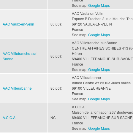
See map:
Google Maps
AAC Vaulx-en-Velin
Espace B.Frachon
3, rue Maurice Tho
AAC Vaulx-en-Velin
80.00€
69120
VAULX-EN-VELIN
France
See map:
Google Maps
AAC Villefranche-sur-Saône
CENTRE AFFAIRES SCRIBES
413 ru
AAC Villefranche-sur-
Héron
80.00€
Saône
69400
VILLEFRANCHE-SUR-SAONE
France
See map:
Google Maps
AAC Villeurbanne
Alinéa Centre Aff
23 rue Jules Vallès
AAC Villeurbanne
80.00€
69100
VILLEURBANNE
France
See map:
Google Maps
A.C.C.A
Maison de la formation
267 Boulevar
A.C.C.A
NC
69400
VILLEFRANCHE SUR SAONE
France
See map:
Google Maps