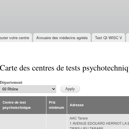
Aller au
contenu
principal
outer votre centre
Annuaire des médecins agréés
Test QI WISC V
Carte des centres de tests psychotechni
Département
Centre de test
Prix
Adresse
psychotechnique
minimum
AAC Tarare
1 AVENUE EDOUARD HERRIOT
LA 
TIERS-LIEU TARARE