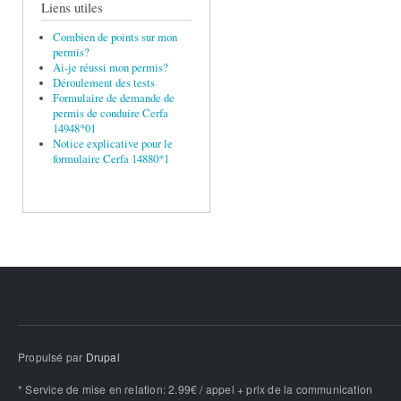
Liens utiles
Combien de points sur mon
permis?
Ai-je réussi mon permis?
Déroulement des tests
Formulaire de demande de
permis de conduire Cerfa
14948*01
Notice explicative pour le
formulaire Cerfa 14880*1
Propulsé par
Drupal
* Service de mise en relation: 2.99€ / appel + prix de la communication