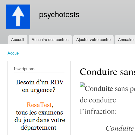
All
con
psychotests
prin
Accueil
Annuaire des centres
Ajouter votre centre
Annuaire
Menu principal
Accueil
Vous êtes ici
Conduire san
Inscriptions
l’infraction:
Conduite 