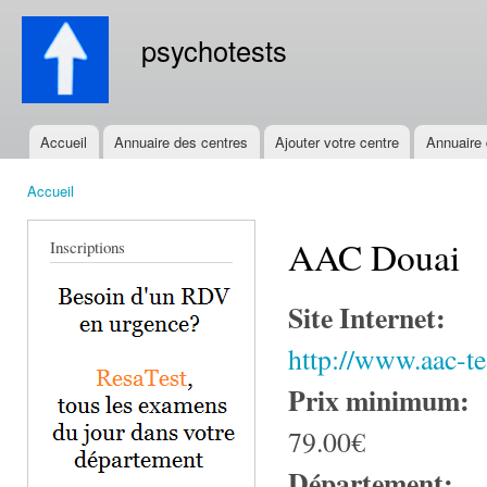
All
con
psychotests
prin
Accueil
Annuaire des centres
Ajouter votre centre
Annuaire
Menu principal
Accueil
Vous êtes ici
AAC Douai
Inscriptions
Site Internet:
http://www.aac-te
Prix minimum:
79.00€
Département: