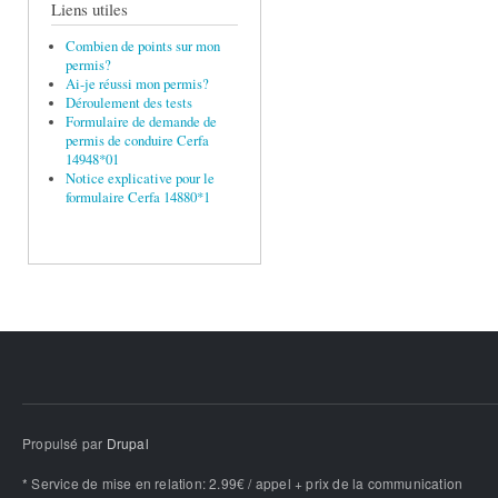
Liens utiles
Combien de points sur mon
permis?
Ai-je réussi mon permis?
Déroulement des tests
Formulaire de demande de
permis de conduire Cerfa
14948*01
Notice explicative pour le
formulaire Cerfa 14880*1
Propulsé par
Drupal
* Service de mise en relation: 2.99€ / appel + prix de la communication