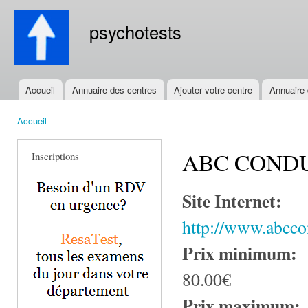
All
con
psychotests
prin
Accueil
Annuaire des centres
Ajouter votre centre
Annuaire
Menu principal
Accueil
Vous êtes ici
ABC COND
Inscriptions
Site Internet:
http://www.abccon
Prix minimum:
80.00€
Prix maximum: