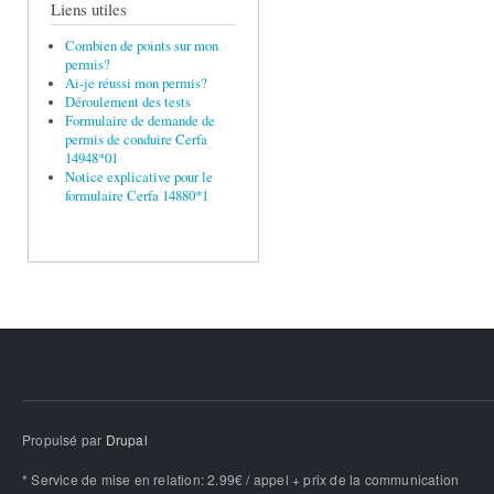
Liens utiles
Combien de points sur mon
permis?
Ai-je réussi mon permis?
Déroulement des tests
Formulaire de demande de
permis de conduire Cerfa
14948*01
Notice explicative pour le
formulaire Cerfa 14880*1
Propulsé par
Drupal
* Service de mise en relation: 2.99€ / appel + prix de la communication