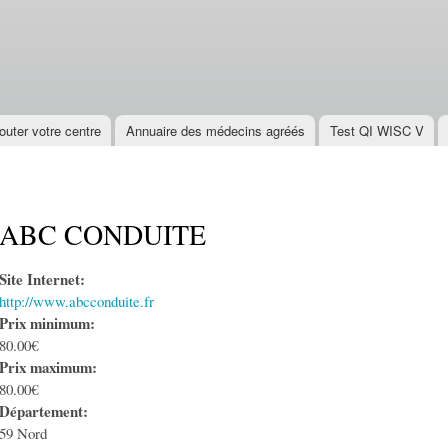
Aller au
contenu
principal
outer votre centre
Annuaire des médecins agréés
Test QI WISC V
ABC CONDUITE
Site Internet:
http://www.abcconduite.fr
Prix minimum:
80.00€
Prix maximum:
80.00€
Département:
59 Nord