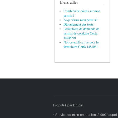
Liens utiles
Combien de points sur mon
permis?
Ai-je réussi mon permis?
Déroulement des tests
Formulaire de demande de
permis de conduire Cerfa
14948*01
Notice explicative pour le
formulaire Cerfa 14880*1
Propulsé par
Drupal
* Service de mise en relation: 2.99€ / appel