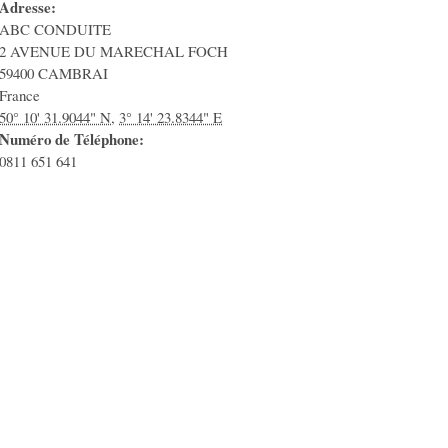
Adresse:
ABC CONDUITE
2 AVENUE DU MARECHAL FOCH
59400
CAMBRAI
France
50° 10' 31.9044" N
,
3° 14' 23.8344" E
Numéro de Téléphone:
0811 651 641