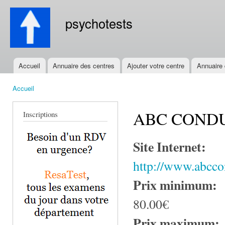
All
con
psychotests
prin
Accueil
Annuaire des centres
Ajouter votre centre
Annuaire
Menu principal
Accueil
Vous êtes ici
ABC COND
Inscriptions
Site Internet:
http://www.abccon
Prix minimum:
80.00€
Prix maximum: