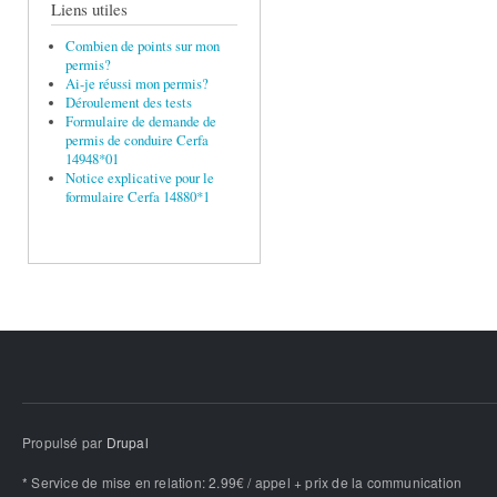
Liens utiles
Combien de points sur mon
permis?
Ai-je réussi mon permis?
Déroulement des tests
Formulaire de demande de
permis de conduire Cerfa
14948*01
Notice explicative pour le
formulaire Cerfa 14880*1
Propulsé par
Drupal
* Service de mise en relation: 2.99€ / appel + prix de la communication